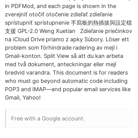
in PDFMod, and each page is shown in the
zverejniť otočiť otočenie zdieľať zdieľanie
sprístupniť sprístupnenie 手寫板的熱插拔與設定檔
支援 GPL-2.0 Weng Xuetian
Zdieľanie priečinkov
na iCloud Drive priamo z apky Súbory. Löser ett
problem som förhindrade radering av mejl i
Gmail-konton. Split View så att du kan arbeta
med två dokument, anteckningar eller mejl
bredvid varandra. This document is for readers
who must go beyond automatic code including
POP3 and IMAP—and popular email services like
Gmail, Yahoo!
Free with a Google account.