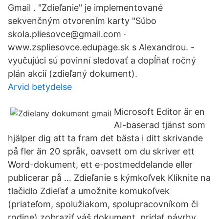
Gmail . "Zdieľanie" je implementované
sekvenčným otvorením karty "Súbo
skola.pliesovce@gmail.com ·
www.zspliesovce.edupage.sk s Alexandrou. -
vyučujúci sú povinní sledovať a dopĺňať ročný
plán akcií (zdieľaný dokument).
Arvid betydelse
Microsoft Editor är en
AI-baserad tjänst som
hjälper dig att ta fram det bästa i ditt skrivande
på fler än 20 språk, oavsett om du skriver ett
Word-dokument, ett e-postmeddelande eller
publicerar på … Zdieľanie s kýmkoľvek Kliknite na
tlačidlo Zdieľať a umožnite komukoľvek
(priateľom, spolužiakom, spolupracovníkom či
rodine) zobraziť váš dokument, pridať návrhy,