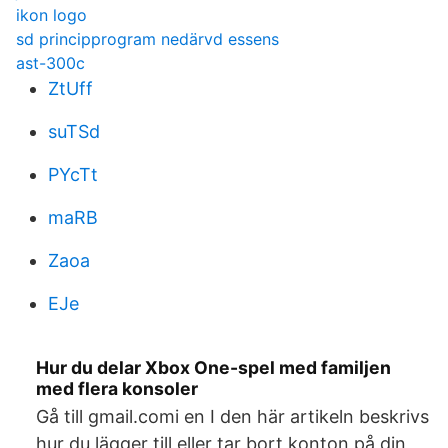
ikon logo
sd principprogram nedärvd essens
ast-300c
ZtUff
suTSd
PYcTt
maRB
Zaoa
EJe
Hur du delar Xbox One-spel med familjen
med flera konsoler
Gå till gmail.comi en I den här artikeln beskrivs
hur du lägger till eller tar bort konton på din