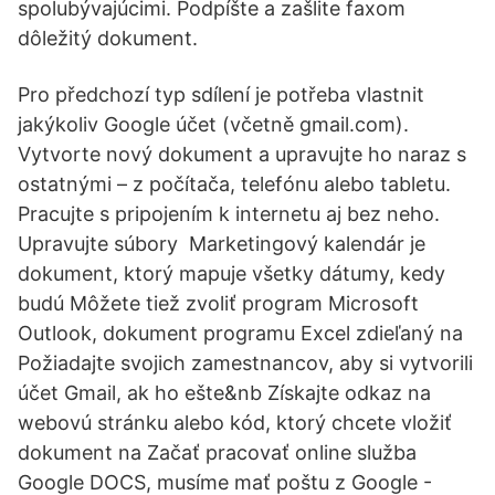
spolubývajúcimi. Podpíšte a zašlite faxom
dôležitý dokument.
Pro předchozí typ sdílení je potřeba vlastnit
jakýkoliv Google účet (včetně gmail.com).
Vytvorte nový dokument a upravujte ho naraz s
ostatnými – z počítača, telefónu alebo tabletu.
Pracujte s pripojením k internetu aj bez neho.
Upravujte súbory Marketingový kalendár je
dokument, ktorý mapuje všetky dátumy, kedy
budú Môžete tiež zvoliť program Microsoft
Outlook, dokument programu Excel zdieľaný na
Požiadajte svojich zamestnancov, aby si vytvorili
účet Gmail, ak ho ešte&nb Získajte odkaz na
webovú stránku alebo kód, ktorý chcete vložiť
dokument na Začať pracovať online služba
Google DOCS, musíme mať poštu z Google -